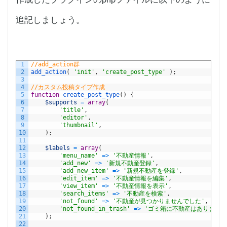
追記しましょう。
1
//add_action群
2
add_action
(
'init'
,
'create_post_type'
)
;
3
4
//カスタム投稿タイプ作成
5
function
create_post_type
(
)
{
6
$supports
=
array
(
7
'title'
,
8
'editor'
,
9
'thumbnail'
,
10
)
;
11
12
$labels
=
array
(
13
'menu_name'
=
>
'不動産情報'
,
14
'add_new'
=
>
'新規不動産登録'
,
15
'add_new_item'
=
>
'新規不動産を登録'
,
16
'edit_item'
=
>
'不動産情報を編集'
,
17
'view_item'
=
>
'不動産情報を表示'
,
18
'search_items'
=
>
'不動産を検索'
,
19
'not_found'
=
>
'不動産が見つかりませんでした'
,
20
'not_found_in_trash'
=
>
'ゴミ箱に不動産はありません
21
)
;
22