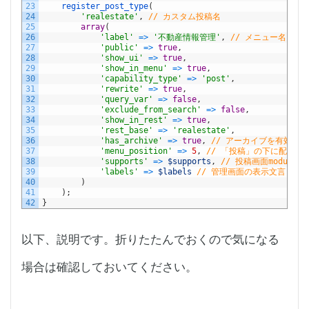
23
register_post_type
(
24
'realestate'
,
// カスタム投稿名
25
array
(
26
'label'
=
>
'不動産情報管理'
,
// メニュー名
27
'public'
=
>
true
,
28
'show_ui'
=
>
true
,
29
'show_in_menu'
=
>
true
,
30
'capability_type'
=
>
'post'
,
31
'rewrite'
=
>
true
,
32
'query_var'
=
>
false
,
33
'exclude_from_search'
=
>
false
,
34
'show_in_rest'
=
>
true
,
35
'rest_base'
=
>
'realestate'
,
36
'has_archive'
=
>
true
,
// アーカイブを有効
37
'menu_position'
=
>
5
,
// 「投稿」の下に配置
38
'supports'
=
>
$supports
,
// 投稿画面module設
39
'labels'
=
>
$labels
// 管理画面の表示文言
40
)
41
)
;
42
}
以下、説明です。折りたたんでおくので気になる
場合は確認しておいてください。