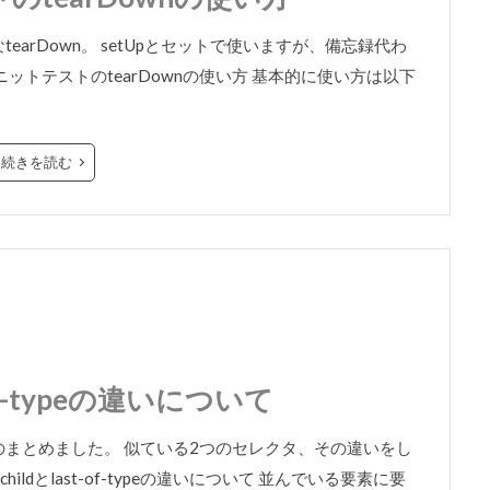
earDown。 setUpとセットで使いますが、備忘録代わ
ニットテストのtearDownの使い方 基本的に使い方は以下
続きを読む
t-of-typeの違いについて
の違いについてのまとめました。 似ている2つのセレクタ、その違いをし
ildとlast-of-typeの違いについて 並んでいる要素に要