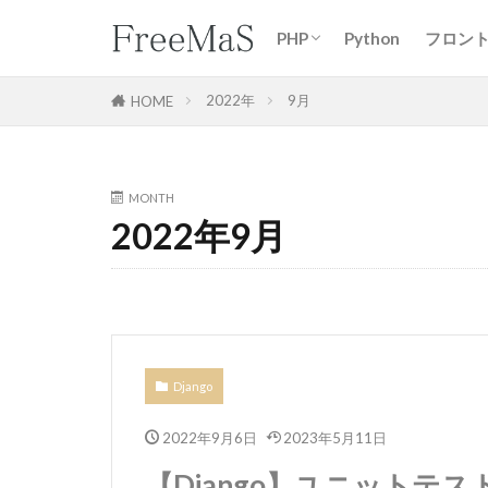
PHP
Python
フロン
wordpress
Laravel
css
jQuery
React
2022年
9月
HOME
MONTH
2022年9月
Django
2022年9月6日
2023年5月11日
【Django】ユニットテスト