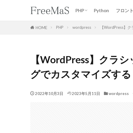
PHP
Python
フロン
wordpress
Laravel
css
jQuery
React
PHP
wordpress
【WordPres
HOME
【WordPress】ク
グでカスタマイズする
2022年10月3日
2023年5月11日
wordpress