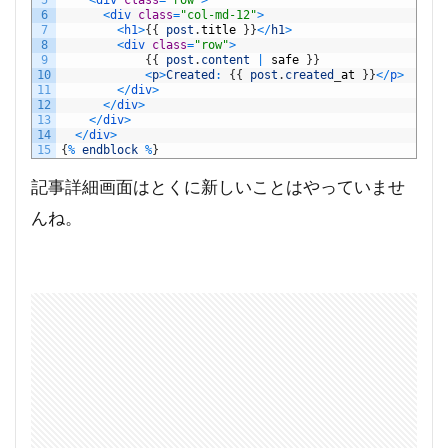
5
<
div 
class
=
"row"
>
6
<
div 
class
=
"col-md-12"
>
7
<
h1
>
{
{
post
.
title
}
}
<
/
h1
>
8
<
div 
class
=
"row"
>
9
{
{
post
.
content
|
safe
}
}
10
<
p
>
Created
:
{
{
post
.
created
_
at
}
}
<
/
p
>
11
<
/
div
>
12
<
/
div
>
13
<
/
div
>
14
<
/
div
>
15
{
%
endblock
%
}
記事詳細画面はとくに新しいことはやっていませ
んね。