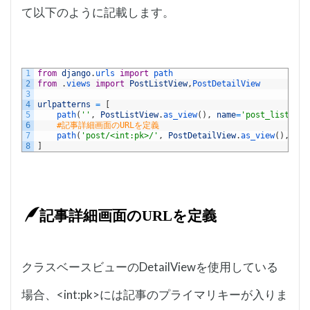
て以下のように記載します。
1
from
django
.
urls 
import
path
2
from
.
views 
import
PostListView
,
PostDetailView
3
4
urlpatterns
=
[
5
path
(
''
,
PostListView
.
as_view
(
)
,
name
=
'post_list'
)
,
6
#記事詳細画面のURLを定義
7
path
(
'post/<int:pk>/'
,
PostDetailView
.
as_view
(
)
,
nam
8
]
記事詳細画面のURLを定義
クラスベースビューのDetailViewを使用している
場合、<int:pk>には記事のプライマリキーが入りま