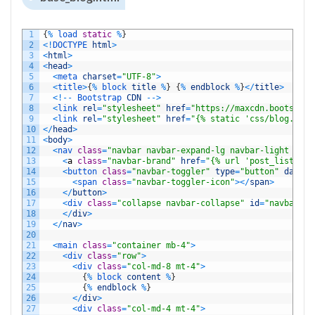
1
{
%
load 
static
%
}
2
<
!
DOCTYPE 
html
>
3
<
html
>
4
<
head
>
5
<
meta 
charset
=
"UTF-8"
>
6
<
title
>
{
%
block 
title
%
}
{
%
endblock
%
}
<
/
title
>
7
<
!
--
Bootstrap 
CDN
--
>
8
<
link 
rel
=
"stylesheet"
href
=
"https://maxcdn.bootstrap
9
<
link 
rel
=
"stylesheet"
href
=
"{% static 'css/blog.css'
10
<
/
head
>
11
<
body
>
12
<
nav 
class
=
"navbar navbar-expand-lg navbar-light bg-l
13
<
a
class
=
"navbar-brand"
href
=
"{% url 'post_list' %}
14
<
button 
class
=
"navbar-toggler"
type
=
"button"
data
-
t
15
<
span 
class
=
"navbar-toggler-icon"
>
<
/
span
>
16
<
/
button
>
17
<
div 
class
=
"collapse navbar-collapse"
id
=
"navbarNav
18
<
/
div
>
19
<
/
nav
>
20
21
<
main 
class
=
"container mb-4"
>
22
<
div 
class
=
"row"
>
23
<
div 
class
=
"col-md-8 mt-4"
>
24
{
%
block 
content
%
}
25
{
%
endblock
%
}
26
<
/
div
>
27
<
div 
class
=
"col-md-4 mt-4"
>