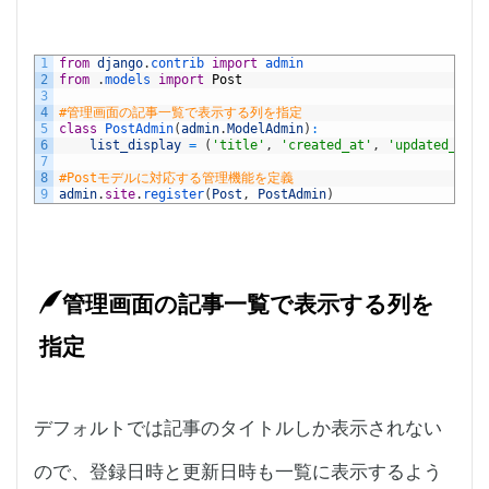
1
from
django
.
contrib 
import
admin
2
from
.
models 
import
Post
3
4
#管理画面の記事一覧で表示する列を指定
5
class
PostAdmin
(
admin
.
ModelAdmin
)
:
6
list_display
=
(
'title'
,
'created_at'
,
'updated_at'
)
7
8
#Postモデルに対応する管理機能を定義
9
admin
.
site
.
register
(
Post
,
PostAdmin
)
管理画面の記事一覧で表示する列を
指定
デフォルトでは記事のタイトルしか表示されない
ので、登録日時と更新日時も一覧に表示するよう