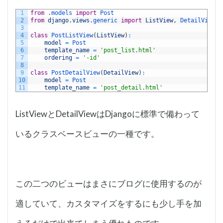
1
from
.
models 
import
Post
2
from
django
.
views
.
generic 
import
ListView
,
DetailView
3
4
class
PostListView
(
ListView
)
:
5
model
=
Post
6
template_name
=
'post_list.html'
7
ordering
=
'-id'
8
9
class
PostDetailView
(
DetailView
)
:
10
model
=
Post
11
template_name
=
'post_detail.html'
ListViewとDetailViewはDjangoに標準で備わって
いるクラスベースビューの一種です。
この二つのビューはまさにブログに使用するのが
適していて、カスタマイズをするにも少し手を加