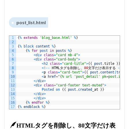
post_list.html
1
{
%
extends
'blog_base.html'
%
}
2
3
{
%
block 
content
%
}
4
{
%
for
post 
in
posts
%
}
5
<
div 
class
=
"card mb-4"
>
6
<
div 
class
=
"card-body"
>
7
<
h2 
class
=
"card-title"
>
{
{
post
.
title
}
}
<
/
h2
8
<
!
--
HTML
タグを削除し、
80
文字だけ表示する
--
>
9
<
p
class
=
"card-text"
>
{
{
post
.
content
|
trunca
10
<
a
href
=
"{% url 'post_detail' pk=post.id %}
11
<
/
div
>
12
<
div 
class
=
"card-footer text-muted"
>
13
Posted
on
{
{
post
.
created
_
at
}
}
14
<
/
div
>
15
<
/
div
>
16
{
%
endfor
%
}
17
{
%
endblock
%
}
HTMLタグを削除し、80文字だけ表