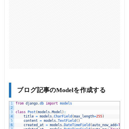
ブログ記事のModelを作成する
1
from
django
.
db 
import
models
2
3
class
Post
(
models
.
Model
)
:
4
title
=
models
.
CharField
(
max_length
=
255
)
5
content
=
models
.
TextField
(
)
6
created_at
=
models
.
DateTimeField
(
auto_now_add
=
True
)