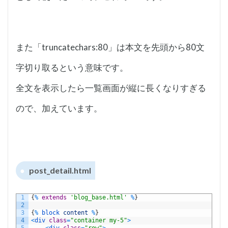
また「truncatechars:80」は本文を先頭から80文
字切り取るという意味です。
全文を表示したら一覧画面が縦に長くなりすぎる
ので、加えています。
post_detail.html
1
{
%
extends
'blog_base.html'
%
}
2
3
{
%
block 
content
%
}
4
<
div 
class
=
"container my-5"
>