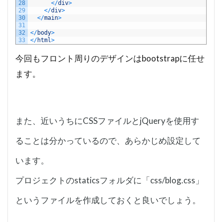
28
<
/
div
>
29
<
/
div
>
30
<
/
main
>
31
32
<
/
body
>
33
<
/
html
>
今回もフロント周りのデザインはbootstrapに任せ
ます。
また、近いうちにCSSファイルとjQueryを使用す
ることは分かっているので、あらかじめ設定して
います。
プロジェクトのstaticsフォルダに「css/blog.css」
というファイルを作成しておくと良いでしょう。