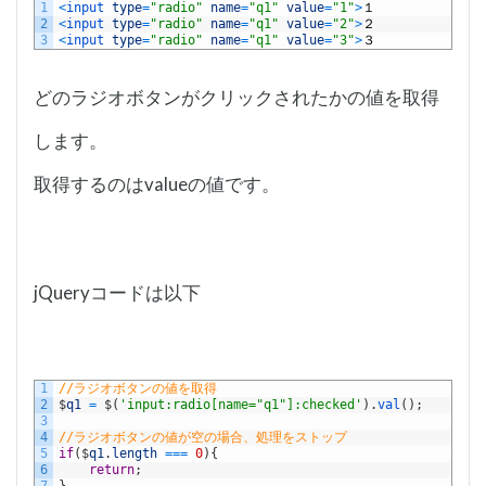
1
<
input 
type
=
"radio"
name
=
"q1"
value
=
"1"
>
１
2
<
input 
type
=
"radio"
name
=
"q1"
value
=
"2"
>
２
3
<
input 
type
=
"radio"
name
=
"q1"
value
=
"3"
>
３
どのラジオボタンがクリックされたかの値を取得
します。
取得するのはvalueの値です。
jQueryコードは以下
1
//ラジオボタンの値を取得
2
$
q1
=
$
(
'input:radio[name="q1"]:checked'
)
.
val
(
)
;
3
4
//ラジオボタンの値が空の場合、処理をストップ
5
if
(
$
q1
.
length
===
0
)
{
6
return
;