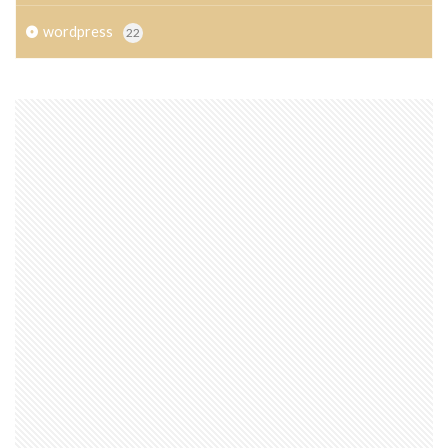
wordpress
22