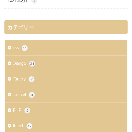
2021年2月
4
カテゴリー
css
11
Django
31
jQuery
7
Laravel
4
PHP
2
React
12